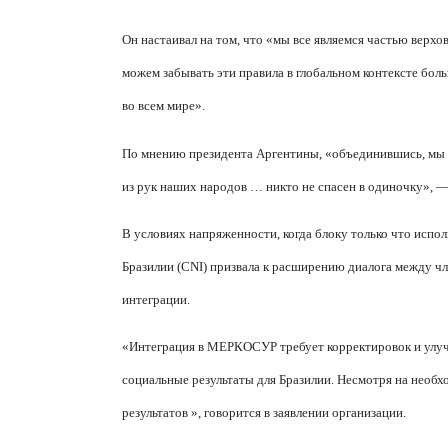
Он настаивал на том, что «мы все являемся частью верхов
можем забывать эти правила в глобальном контексте бо
во всем мире».
По мнению президента Аргентины, «объединившись, мы
из рук наших народов … никто не спасен в одиночку», —
В условиях напряженности, когда блоку только что исп
Бразилии (CNI) призвала к расширению диалога между 
интеграции.
«Интеграция в МЕРКОСУР требует корректировок и улуч
социальные результаты для Бразилии. Несмотря на необ
результатов », говорится в заявлении организации.