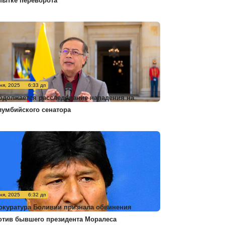
пытке переворота
ня, 2025
6:33 дп
одолжается расследование нападения на
лумбийского сенатора
ня, 2025
6:32 дп
окуратура Боливии признала обвинения
отив бывшего президента Моралеса