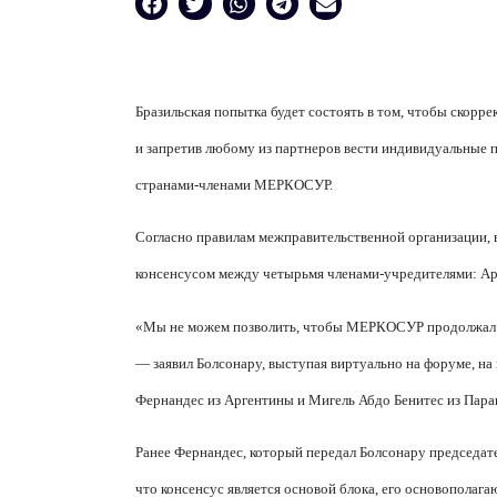
Бразильская попытка будет состоять в том, чтобы скорр
и запретив любому из партнеров вести индивидуальные 
странами-членами МЕРКОСУР.
Согласно правилам межправительственной организации, 
консенсусом между четырьмя членами-учредителями: Арг
«Мы не можем позволить, чтобы МЕРКОСУР продолжал о
— заявил Болсонару, выступая виртуально на форуме, на
Фернандес из Аргентины и Мигель Абдо Бенитес из Пара
Ранее Фернандес, который передал Болсонару председат
что консенсус является основой блока, его основополаг