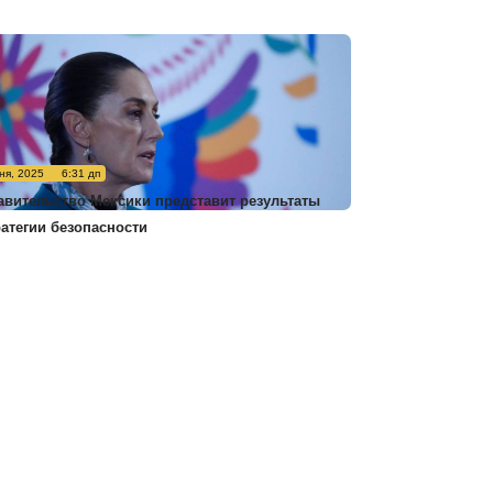
ня, 2025
6:31 дп
авительство Мексики представит результаты
ратегии безопасности