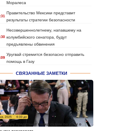
Моралеса
Правительство Мексики представит
:31
результаты стратегии безопасности
Несовершеннолетнему, напавшему на
:30
колумбийского сенатора, будут
предъявлены обвинения
Уругвай стремится безопасно отправить
:09
помощь в Газу
СВЯЗАННЫЕ ЗАМЕТКИ
ня, 2025
6:33 дп
лсонару предстанет перед судом по делу о