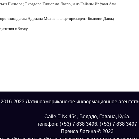
ьян Пиньера; Эквадора Гильермо Лассо, и из Гайаны Ирфаан Али.
оронним делам Адриана Мехиа и вице-президент Боливии Давид
динения к блоку.
 2016-2023 Латиноамериканское информационное агентств
Calle E № 454, Ведадо, Гавана, Куба.
телефон: (+53) 7 838 3496, (+53) 7 838 3497
Пренса Латина © 2023
разработан и разработан отделом развития технического о