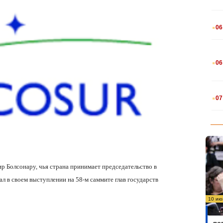
.
06
.
06
.
07
ир Болсонару, чья страна принимает председательство в
 своем выступлении на 58-м саммите глав государств
10 ию
Бо