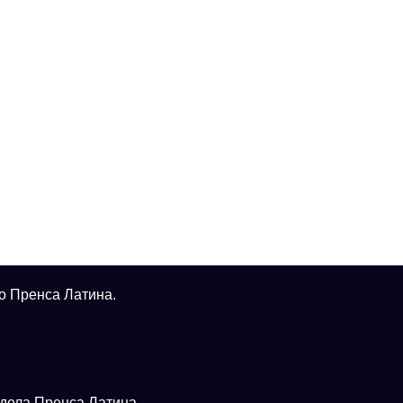
о Пренса Латина.
тдела Пренса Латина.