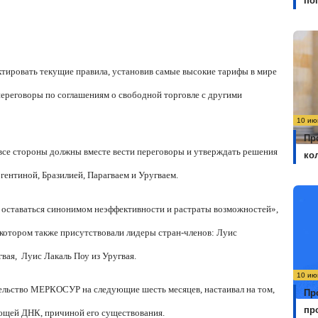
по
ектировать текущие правила, установив самые высокие тарифы в мире
переговоры по соглашениям о свободной торговле с другими
10 ию
Пр
все стороны должны вместе вести переговоры и утверждать решения
ко
ентиной, Бразилией, Парагваем и Уругваем.
ставаться синонимом неэффективности и растраты возможностей»,
 котором также присутствовали лидеры стран-членов: Луис
гвая,
Луис Лакаль Поу из Уругвая.
10 ию
ельство МЕРКОСУР на следующие шесть месяцев, настаивал на том,
Пр
пр
ающей ДНК, причиной его существования.