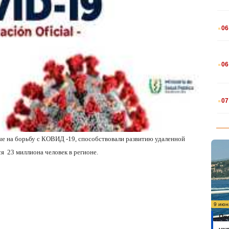
.
06
.
06
.
07
ые на борьбу с КОВИД -19, способствовали развитию удаленной
ся
23 миллиона человек в регионе.
9 июн
Пр