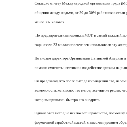
Согласно отчету Международной организации труда (МОТ
общения между людьми, от 20 до 30% работников стали р
менее 3%
человек.
По предварительным оценкам МОТ, в самый тяжелый моме
года, около 23 миллионов человек использовали эту альт
По словам директора Организации Латинской Америки и 
помогла смягчить негативное воздействие кризиса на ры
Он предсказал, что после выхода из пандемии это, несом
возможности, хотя ясно, что метод
все еще не решен, чт
которым пришлось быстро его внедрить.
Однако этот метод не исключает неравенства, поскольку
формальной заработной платой, с высоким уровнем обр