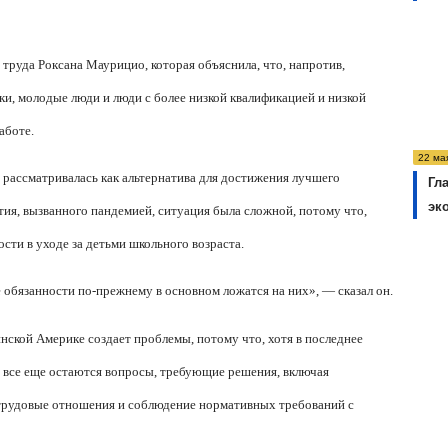
труда Роксана Маурицио, которая объяснила, что, напротив,
и, молодые люди и люди с более низкой квалификацией и низкой
аботе.
22 ма
 рассматривалась как альтернатива для достижения лучшего
Гл
эк
тия, вызванного пандемией, ситуация была сложной, потому что,
сти в уходе за детьми школьного возраста.
обязанности по-прежнему в основном ложатся на них», — сказал он.
нской Америке создает проблемы, потому что, хотя в последнее
, все еще остаются вопросы, требующие решения, включая
, трудовые отношения и соблюдение нормативных требований с