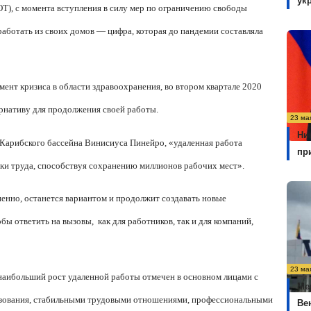
ук
), с момента вступления в силу мер по ограничению свободы
аботать из своих домов — цифра, которая до пандемии составляла
нт кризиса в области здравоохранения, во втором квартале 2020
ернативу для продолжения своей работы.
23 ма
Ни
Карибского бассейна Винисиуса Пинейро, «удаленная работа
пр
нки труда, способствуя сохранению миллионов рабочих мест».
ненно, останется вариантом и продолжит создавать новые
обы ответить на вызовы,
как для работников, так и для компаний,
23 ма
 наибольший рост удаленной работы отмечен в основном лицами с
Ме
азования, стабильными трудовыми отношениями, профессиональными
Ве