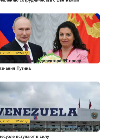
реплению сотрудничества с Вьетнамом
я, 2025
12:53 дп
карагуа поздравила директора RT после
изнания Путина
я, 2025
12:47 дп
ры по обеспечению безопасности выборов в
несуэле вступают в силу