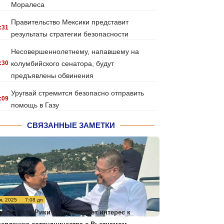
Моралеса
Правительство Мексики представит
:31
результаты стратегии безопасности
Несовершеннолетнему, напавшему на
:30
колумбийского сенатора, будут
предъявлены обвинения
Уругвай стремится безопасно отправить
:09
помощь в Газу
СВЯЗАННЫЕ ЗАМЕТКИ
я, 2025
7:08 дп
есса Коста-Рики подчеркивает интерес к