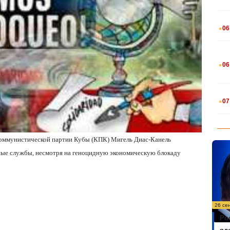
.
06
.
06
.
07
Коммунистической партии Кубы (КПК) Мигель Диас-Канель
вные службы, несмотря на геноцидную экономическую блокаду
26 се
Ро