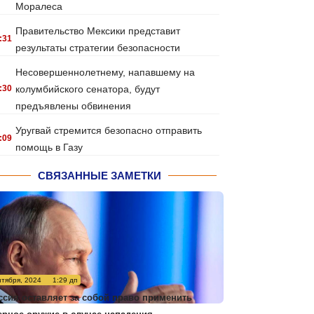
Моралеса
Правительство Мексики представит
:31
результаты стратегии безопасности
Несовершеннолетнему, напавшему на
:30
колумбийского сенатора, будут
предъявлены обвинения
Уругвай стремится безопасно отправить
:09
помощь в Газу
СВЯЗАННЫЕ ЗАМЕТКИ
нтября, 2024
1:29 дп
ссия оставляет за собой право применить