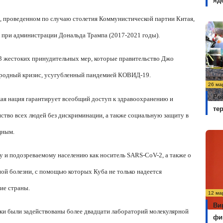
яд
, проведенном по случаю столетия Коммунистической партии Китая,
 при администрации Дональда Трампа (2017-2021 годы).
243 жестоких принудительных мер, которые правительство Джо
народный кризис, усугубленный пандемией КОВИД-19.
26 ма
Ро
кая нация гарантирует всеобщий доступ к здравоохранению и
те
нство всех людей без дискриминации, а также социальную защиту в
щным.
у и подозреваемому населению как носитель SARS-CoV-2, а также о
ой болезни, с помощью которых Куба не только надеется
гие страны.
12 ма
Ви
оки были задействованы более двадцати лабораторий молекулярной
фи