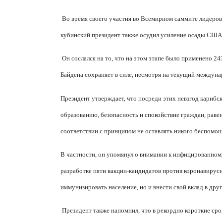
Во время своего участия во Всемирном саммите лидеров
кубинский президент также осудил усиление осады США
Он сослался на то, что на этом этапе было применено 
Байдена сохраняет в силе, несмотря на текущий между
Президент утверждает, что посреди этих невзгод карибс
образованию, безопасность и спокойствие граждан, раве
соответствии с принципом не оставлять никого беспомо
В частности, он упомянул о внимании к инфицированном
разработке пяти вакцин-кандидатов против коронавирусн
иммунизировать население, но и внести свой вклад в дру
Президент также напомнил, что в рекордно короткие ср