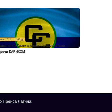
рта, 2024
1:43 дп
идания на Гаити в связи с результатами
тречи КАРИКОМ
о Пренса Латина.