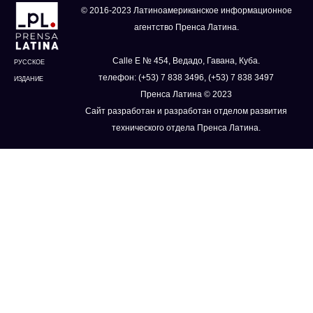
© 2016-2023 Латиноамериканское информационное
агентство Пренса Латина.
Calle E № 454, Ведадо, Гавана, Куба.
РУССКОЕ
телефон: (+53) 7 838 3496, (+53) 7 838 3497
ИЗДАНИЕ
Пренса Латина © 2023
Сайт разработан и разработан отделом развития
технического отдела Пренса Латина.