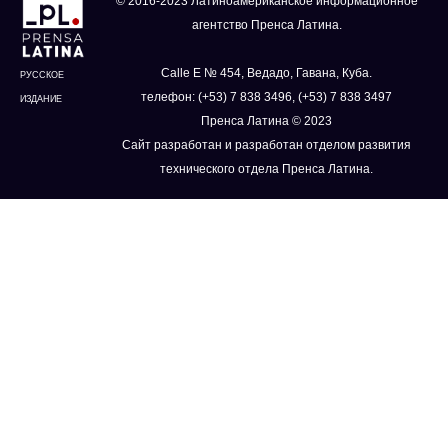
© 2016-2023 Латиноамериканское информационное
агентство Пренса Латина.
Calle E № 454, Ведадо, Гавана, Куба.
РУССКОЕ
телефон: (+53) 7 838 3496, (+53) 7 838 3497
ИЗДАНИЕ
Пренса Латина © 2023
Сайт разработан и разработан отделом развития
технического отдела Пренса Латина.