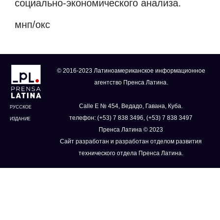
социально-экономического анализа.
мнп/окс
© 2016-2023 Латиноамериканское информационное
агентство Пренса Латина.
Calle E № 454, Ведадо, Гавана, Куба.
РУССКОЕ
телефон: (+53) 7 838 3496, (+53) 7 838 3497
ИЗДАНИЕ
Пренса Латина © 2023
Сайт разработан и разработан отделом развития
технического отдела Пренса Латина.