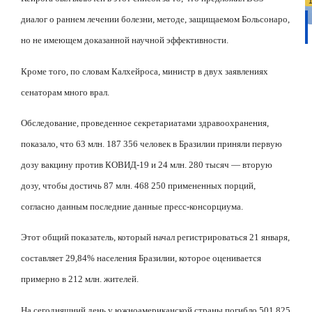
диалог о раннем лечении болезни, методе, защищаемом Больсонаро,
но не имеющем доказанной научной эффективности.
Кроме того, по словам Калхейроса, министр в двух заявлениях
сенаторам много врал.
Обследование, проведенное секретариатами здравоохранения,
показало, что 63 млн. 187 356 человек в Бразилии приняли первую
дозу вакцину против КОВИД-19 и 24 млн. 280 тысяч — вторую
дозу, чтобы достичь 87 млн. 468 250 примененных порций,
согласно данным последние данные пресс-консорциума.
Этот общий показатель, который начал регистрироваться 21 января,
составляет 29,84% населения Бразилии, которое оценивается
примерно в 212 млн. жителей.
На сегодняшний день у южноамериканской страны погибло 501 825