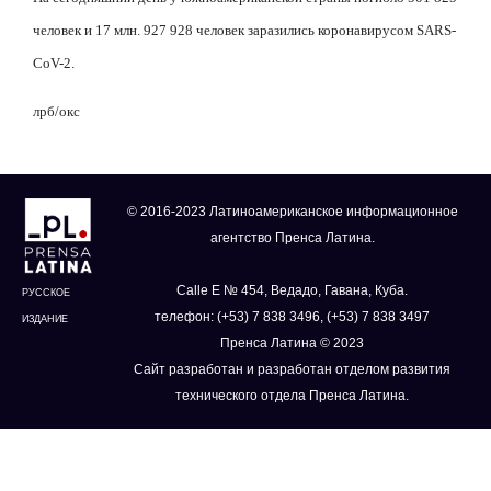
человек и 17 млн. 927 928 человек заразились коронавирусом SARS-
CoV-2.
лрб/окс
© 2016-2023 Латиноамериканское информационное
агентство Пренса Латина.
Calle E № 454, Ведадо, Гавана, Куба.
РУССКОЕ
телефон: (+53) 7 838 3496, (+53) 7 838 3497
ИЗДАНИЕ
Пренса Латина © 2023
Сайт разработан и разработан отделом развития
технического отдела Пренса Латина.