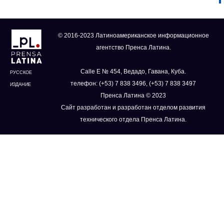
© 2016-2023 Латиноамериканское информационное
агентство Пренса Латина.
Calle E № 454, Ведадо, Гавана, Куба.
РУССКОЕ
телефон: (+53) 7 838 3496, (+53) 7 838 3497
ИЗДАНИЕ
Пренса Латина © 2023
Сайт разработан и разработан отделом развития
технического отдела Пренса Латина.