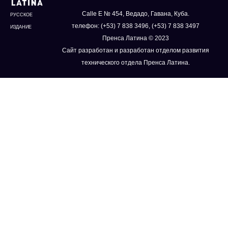
Calle E № 454, Ведадо, Гавана, Куба.
РУССКОЕ
телефон: (+53) 7 838 3496, (+53) 7 838 3497
ИЗДАНИЕ
Пренса Латина © 2023
Сайт разработан и разработан отделом развития
технического отдела Пренса Латина.