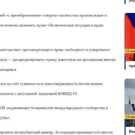
ук
цией «с пренебрежением» отвергла «полностью произвольные и
ри попытке включить пункт «Политическая ситуация и права
шательства», противоречащего праву свободного и суверенного
23 ма
Ни
 цель — дискредитировать страну, известную на протяжении многих
пр
дающимся.
тать на себе гуманность и самоотверженность бесчисленных
роизошло с актуальной
пандемией КОВИД-19.
ООН
подавляющее большинство международного сообщества в
23 ма
Кубы».
Ме
Ве
ировать антикубинский маневр, Ассоциация призывает его внести