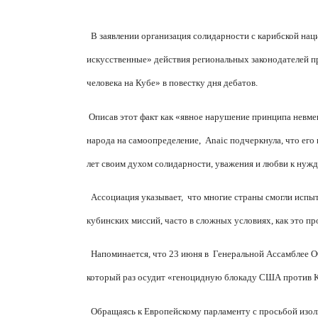
В заявлении организация солидарности с карибской на
искусственные» действия региональных законодателей п
человека на Кубе» в повестку дня дебатов.
Описав этот факт как «явное нарушение принципа невме
народа на самоопределение,
Anaic подчеркнула, что его
лет своим духом солидарности, уважения и любви к нуж
Ассоциация указывает,
что многие страны смогли испы
кубинских миссий, часто в сложных условиях, как это п
Напоминается, что 23 июня в
Генеральной Ассамблее 
который раз осудит «геноцидную блокаду США против 
Обращаясь к Европейскому парламенту с просьбой изол