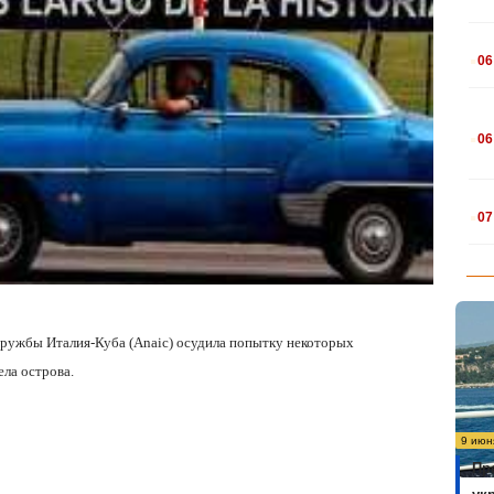
.
06
.
06
.
07
дружбы Италия-Куба (Anaic) осудила попытку некоторых
ла острова.
9 июн
Пр