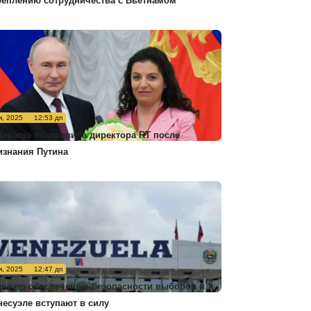
реплению сотрудничества с Вьетнамом
я, 2025
12:53 дп
карагуа поздравила директора RT после
изнания Путина
я, 2025
12:47 дп
ры по обеспечению безопасности выборов в
несуэле вступают в силу