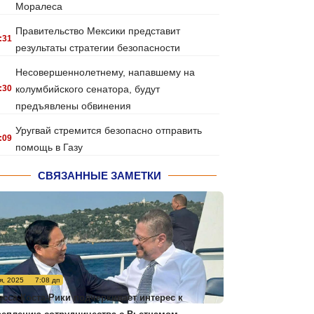
Моралеса
Правительство Мексики представит
:31
результаты стратегии безопасности
Несовершеннолетнему, напавшему на
:30
колумбийского сенатора, будут
предъявлены обвинения
Уругвай стремится безопасно отправить
:09
помощь в Газу
СВЯЗАННЫЕ ЗАМЕТКИ
я, 2025
7:08 дп
есса Коста-Рики подчеркивает интерес к