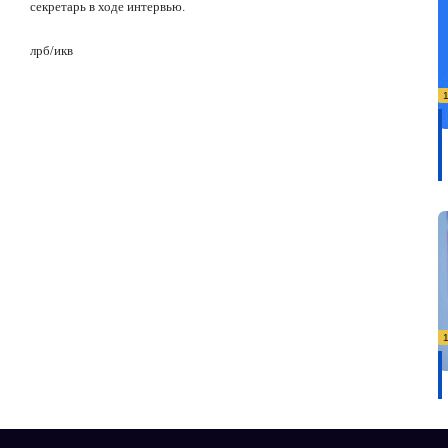
секретарь в ходе интервью.
лрб/икв