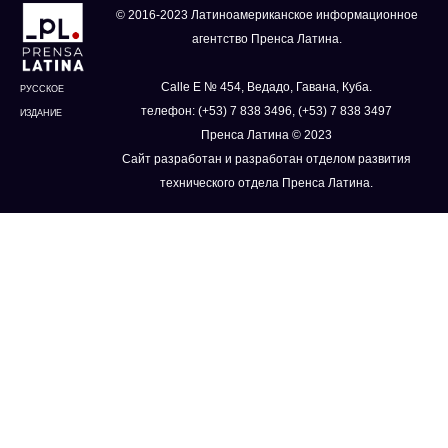
© 2016-2023 Латиноамериканское информационное
агентство Пренса Латина.
Calle E № 454, Ведадо, Гавана, Куба.
РУССКОЕ
телефон: (+53) 7 838 3496, (+53) 7 838 3497
ИЗДАНИЕ
Пренса Латина © 2023
Сайт разработан и разработан отделом развития
технического отдела Пренса Латина.