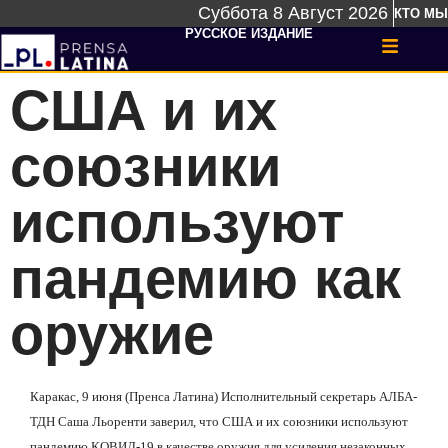
Суббота 8 Август 2026
КТО МЫ
РУССКОЕ ИЗДАНИЕ
США и их
союзники
используют
пандемию как
оружие
Каракас, 9 июня (Пренса Латина) Исполнительный секретарь АЛБА-
ТДН Саша Льоренти заверил, что США и их союзники используют
пандемию КОВИД-19 в качестве оружия для усиления незаконных