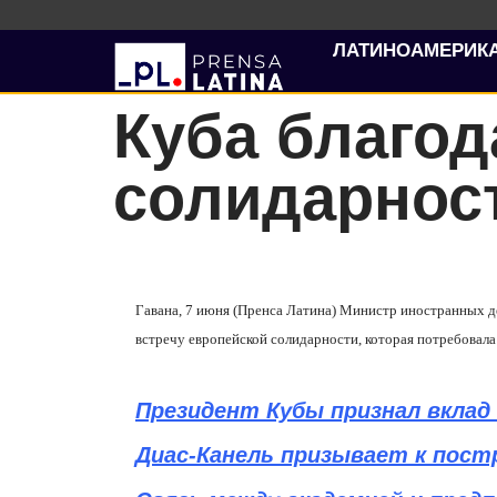
ЛАТИНОАМЕРИК
Куба благод
солидарнос
Гавана, 7 июня (Пренса Латина) Министр иностранных 
встречу европейской солидарности, которая потребова
Президент Кубы признал вкла
Диас-Канель призывает к пос