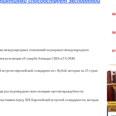
дприятиями способствует экспортной
.
06
.
06
.
 глава международных отношений подчеркнул международную
07
нием резолюции об ущербе блокады США в ГА ООН.
встречи европейской солидарности с Кубой, которые из 25 стран
щё раз подтвердили свою позицию против враждебности
частников перед XIX Европейской встречей солидарности, которая
5 июн
Мэ