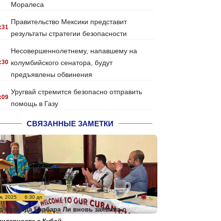
Моралеса
Правительство Мексики представит
:31
результаты стратегии безопасности
Несовершеннолетнему, напавшему на
:30
колумбийского сенатора, будут
предъявлены обвинения
Уругвай стремится безопасно отправить
:09
помощь в Газу
СВЯЗАННЫЕ ЗАМЕТКИ
я, 2025
6:30 дп
р Окленда Барбара Ли вновь заявила о