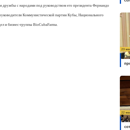
со
 дружбы с народами под руководством его президента Фернандо
 руководители Коммунистической партии Кубы, Национального
ел и бизнес-группы BioCubaFarma.
23 ма
Па
пр
22 ма
Ку
со