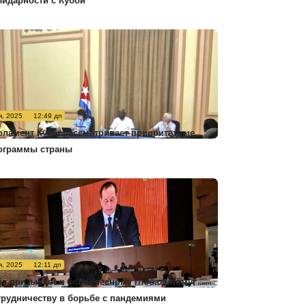
лидарности с Кубой
я, 2025
12:49 дп
рламент Кубы рассматривает приоритетные
ограммы страны
я, 2025
12:11 дп
ба призывает к более тесному глобальному
трудничеству в борьбе с пандемиями