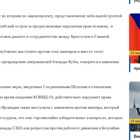
ук
 во вторник по законопроекту, представленному небольшой группой
рибский остров за предполагаемые нарушения прав человека,
и
еском диалоге и сотрудничестве между Брюсселем и Гаваной.
ублично выступить против этих маневров и вместо этого
23 ма
Ни
 прекращению американской блокады Кубы, говорится в заявлении
пр
оронние меры, введенные Соединенными Штатами в отношении
 во время пандемии КОВИД-19, действительно нарушают права
 Ирландии также выступила с заявлением против маневра, который
 осудила, что они «чрезвычайно избирательны» в вопросах, которые
23 ма
 блокады США или репрессии против рабочего движения в Колумбии.
Ме
Ве