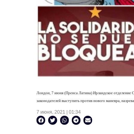
Лондон, 7 июня (Пренса Латина) Ирландское отделение С
законодателей выступить против нового маневра, назре
7 июня, 2021 | 01:34