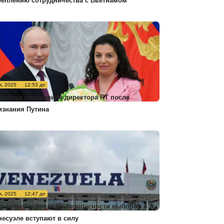
реплению сотрудничества с Вьетнамом
я, 2025
12:53 дп
карагуа поздравила директора RT после
изнания Путина
я, 2025
12:47 дп
ры по обеспечению безопасности выборов в
несуэле вступают в силу