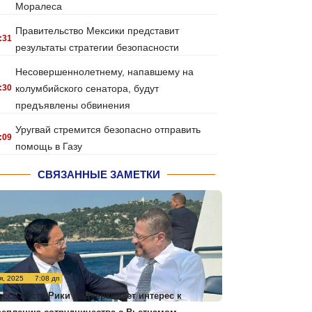
Моралеса
Правительство Мексики представит
:31
результаты стратегии безопасности
Несовершеннолетнему, напавшему на
:30
колумбийского сенатора, будут
предъявлены обвинения
Уругвай стремится безопасно отправить
:09
помощь в Газу
СВЯЗАННЫЕ ЗАМЕТКИ
я, 2025
7:08 дп
есса Коста-Рики подчеркивает интерес к