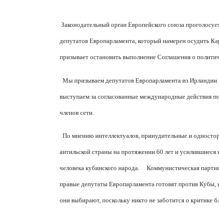
Законодательный орган Европейского союза проголосует
депутатов Европарламента, который намерен осудить Ка
призывает остановить выполнение Соглашения о политич
Мы призываем депутатов Европарламента из Ирландии п
выступаем за согласованные международные действия по
членов сети.
По мнению интеллектуалов, принудительные и одност
антильской страны на протяжении 60 лет и усилившиеся
человека кубинского народа.
Коммунистическая партия
правые депутаты Европарламента готовят против Кубы, и
они выбирают, поскольку никто не заботится о критике