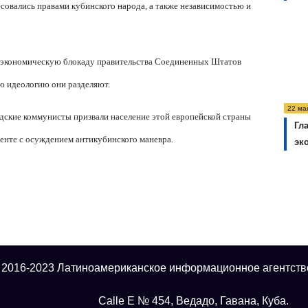
совались правами кубинского народа, а также независимостью и
 экономическую блокаду правительства Соединенных Штатов
ую идеологию они разделяют.
22 ма
ндские коммунисты призвали население этой европейской страны
Гл
енте с осуждением антикубинского маневра.
эк
 2016-2023 Латиноамериканское информационное агентств
Calle E № 454, Ведадо, Гавана, Куба.