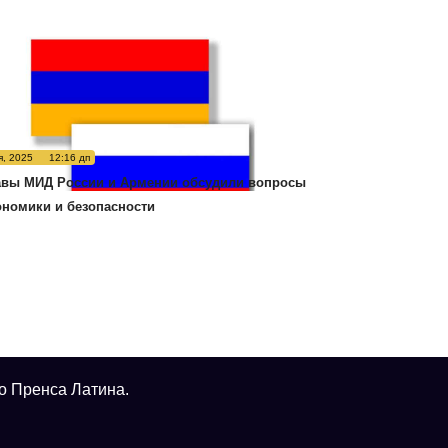
я, 2025
12:16 дп
авы МИД России и Армении обсудили вопросы
ономики и безопасности
о Пренса Латина.