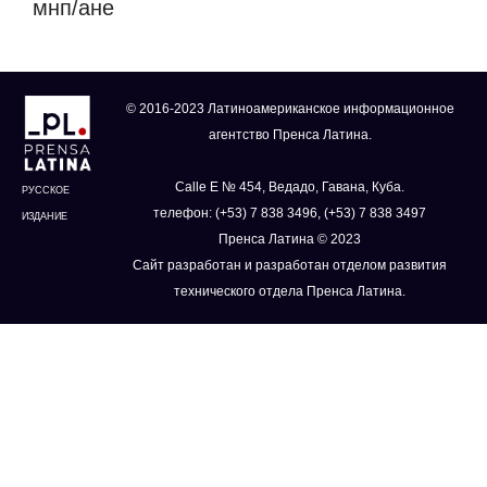
мнп/ане
© 2016-2023 Латиноамериканское информационное
агентство Пренса Латина.
Calle E № 454, Ведадо, Гавана, Куба.
РУССКОЕ
телефон: (+53) 7 838 3496, (+53) 7 838 3497
ИЗДАНИЕ
Пренса Латина © 2023
Сайт разработан и разработан отделом развития
технического отдела Пренса Латина.