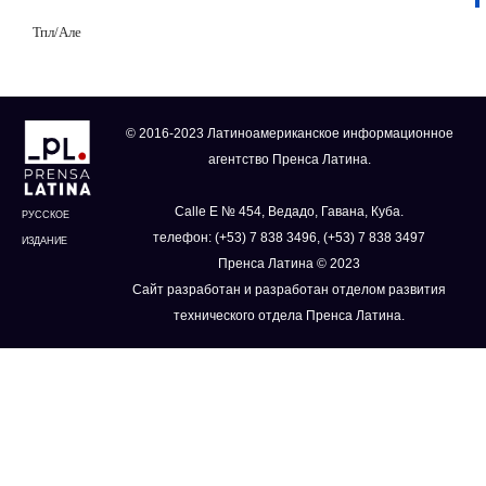
Тпл/Але
© 2016-2023 Латиноамериканское информационное
агентство Пренса Латина.
Calle E № 454, Ведадо, Гавана, Куба.
РУССКОЕ
телефон: (+53) 7 838 3496, (+53) 7 838 3497
ИЗДАНИЕ
Пренса Латина © 2023
Сайт разработан и разработан отделом развития
технического отдела Пренса Латина.