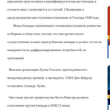
нарушение прав человека и квалифицируется как акт геноцида в
соответствии с пунктами b и cо статьёй
2 Конвенции о
предупреждении преступления и наказании за Геноцид 1948 года.
Меры блокады ограничивают оптимальное развитие равенства
в общинах и обществах, потому что они препятствуют
осуществлению полных прав кубинских женщин и делают это из-за
невидимости их дифференцированных потребностей, их
требований.
Женская организация Луизы Гонсалес присоединяется к
международному призыву
к президенту
США Джо Байдену
остановить
блокаду
Кубы.
Они также просят правительство Коста-Рики продолжить
голосование против блокады в ООН 23 июня.