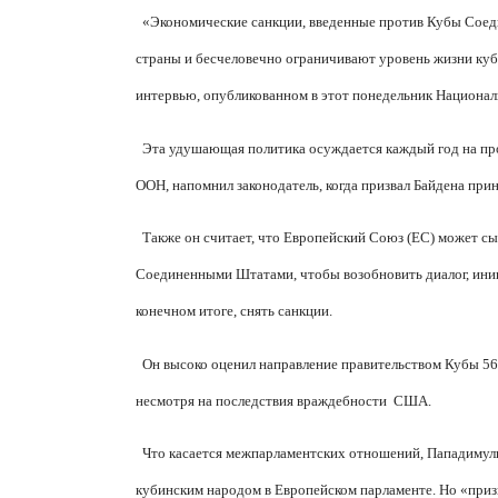
«Экономические санкции, введенные против Кубы Соед
страны и бесчеловечно ограничивают уровень жизни куб
интервью, опубликованном в этот понедельник Национал
Эта удушающая политика осуждается каждый год на пр
ООН, напомнил законодатель, когда призвал Байдена при
Также он считает, что Европейский Союз (ЕС) может сы
Соединенными Штатами, чтобы возобновить диалог, ини
конечном итоге, снять санкции.
Он высоко оценил направление правительством Кубы 56
несмотря на последствия враждебности
США.
Что касается межпарламентских отношений, Пападимул
кубинским народом в Европейском парламенте. Но «призв