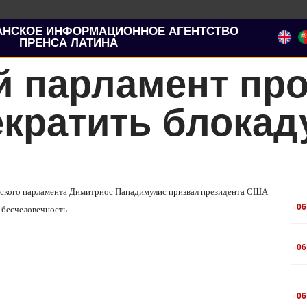
АНСКОЕ ИНФОРМАЦИОННОЕ АГЕНТСТВО
ПРЕНСА ЛАТИНА
й парламент про
екратить блокад
ейского парламента Димитриос Пападимулис призвал президента США
.
06
 бесчеловечность.
.
06
.
06