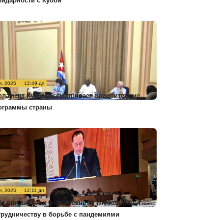
лидарности с Кубой
я, 2025
12:49 дп
рламент Кубы рассматривает приоритетные
ограммы страны
я, 2025
12:11 дп
ба призывает к более тесному глобальному
трудничеству в борьбе с пандемиями