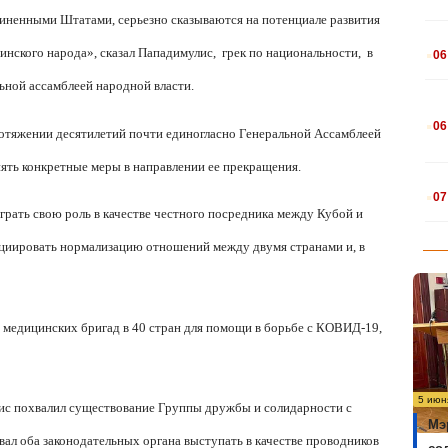
иненными Штатами, серьезно сказываются на потенциале развития
.
инского народа», сказал Пападимулис,
грек по национальности,
в
06
ьной ассамблеей народной власти.
.
06
отяжении десятилетий почти единогласно Генеральной Ассамблеей
нять конкретные меры в направлении ее прекращения.
.
07
грать свою роль в качестве честного посредника между Кубой и
циировать нормализацию отношений между двумя странами и, в
 медицинских бригад в 40 стран для помощи в борьбе с КОВИД-19,
5 июн
ис похвалил существование Группы дружбы и солидарности с
Мэ
ал оба законодательных органа выступать в качестве проводников