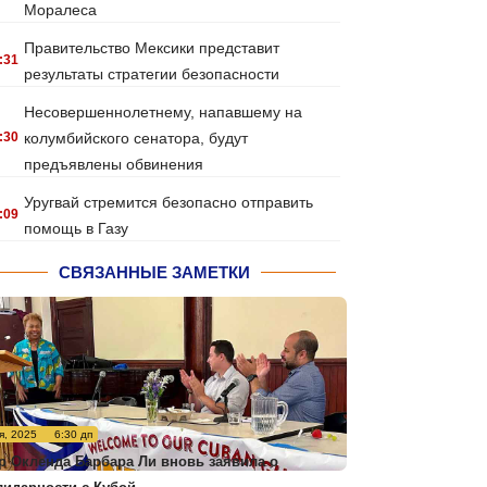
Моралеса
Правительство Мексики представит
:31
результаты стратегии безопасности
Несовершеннолетнему, напавшему на
:30
колумбийского сенатора, будут
предъявлены обвинения
Уругвай стремится безопасно отправить
:09
помощь в Газу
СВЯЗАННЫЕ ЗАМЕТКИ
я, 2025
6:30 дп
р Окленда Барбара Ли вновь заявила о