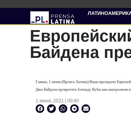
ЛАТИНОАМЕРИК
Европейски
Байдена пр
Гавана, 1 июня (Пренса Латина) Вице-президент Европ
Джо Байдена прекратить блокаду Кубы как анахронизм и
1 июня, 2021 | 00:40