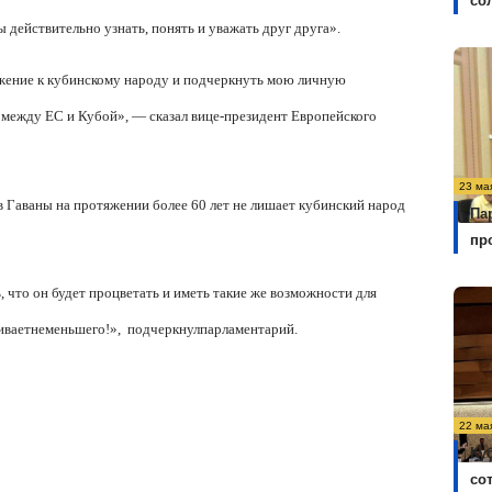
со
ы действительно узнать, понять и уважать друг друга».
ажение к кубинскому народу и подчеркнуть мою личную
между ЕС и Кубой», — сказал вице-президент Европейского
23 ма
 Гаваны на протяжении более 60 лет не лишает кубинский народ
Па
пр
 что он будет процветать и иметь такие же возможности для
ивает
не
меньшего
!»,
подчеркнул
парламентарий
.
22 ма
Ку
со