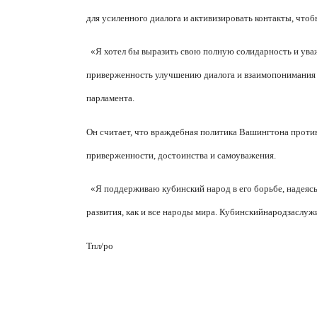
для усиленного диалога и активизировать контакты, чтоб
«Я хотел бы выразить свою полную солидарность и ув
приверженность улучшению диалога и взаимопонимания 
парламента.
Он считает, что враждебная политика Вашингтона против
приверженности, достоинства и самоуважения.
«Я поддерживаю кубинский народ в его борьбе, надеясь,
развития, как и все народы мира. Кубинский
народ
заслуж
Тпл
/
ро