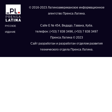
© 2016-2023 Латиноамериканское информационное
агентство Пренса Латина.
Calle E № 454, Ведадо, Гавана, Куба.
РУССКОЕ
телефон: (+53) 7 838 3496, (+53) 7 838 3497
ИЗДАНИЕ
Пренса Латина © 2023
Сайт разработан и разработан отделом развития
технического отдела Пренса Латина.