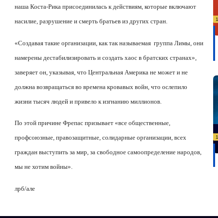
наша Коста-Рика присоединилась к действиям, которые включают
насилие, разрушение и смерть братьев из других стран.
«Создавая такие организации, как так называемая
группа Лимы, они
намерены дестабилизировать и создать хаос в братских странах»,
заверяет он, указывая, что Центральная Америка не может и не
должна возвращаться во времена кровавых войн, что ослепило
жизни тысяч людей и привело к изгнанию миллионов.
По этой причине Фрепас призывает «все общественные,
профсоюзные, правозащитные, солидарные организации, всех
граждан выступить за мир, за свободное самоопределение народов,
мы не хотим войны».
лрб/але