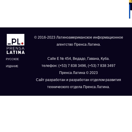
© 2016-2023 Латиноамериканское информационное
агентство Пренса Латина.
Calle E № 454, Ведадо, Гавана, Куба.
РУССКОЕ
телефон: (+53) 7 838 3496, (+53) 7 838 3497
ИЗДАНИЕ
Пренса Латина © 2023
Сайт разработан и разработан отделом развития
технического отдела Пренса Латина.