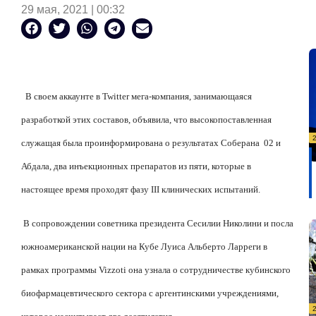
29 мая, 2021 | 00:32
В своем аккаунте в Twitter мега-компания, занимающаяся
разработкой этих составов, объявила, что высокопоставленная
служащая была проинформирована о результатах Соберана
02 и
Абдала, два инъекционных препаратов из пяти, которые в
настоящее время проходят фазу III клинических испытаний.
В сопровождении советника президента Сесилии Николини и посла
южноамериканской нации на Кубе Луиса Альберто Ларреги в
рамках программы Vizzoti она узнала о сотрудничестве кубинского
биофармацевтического сектора с аргентинскими учреждениями,