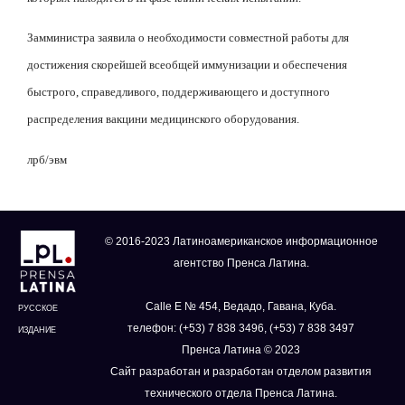
Замминистра заявила о необходимости совместной работы для
достижения скорейшей всеобщей иммунизации и обеспечения
быстрого, справедливого, поддерживающего и доступного
распределения вакцини медицинского оборудования.
лрб/эвм
© 2016-2023 Латиноамериканское информационное
агентство Пренса Латина.
Calle E № 454, Ведадо, Гавана, Куба.
РУССКОЕ
телефон: (+53) 7 838 3496, (+53) 7 838 3497
ИЗДАНИЕ
Пренса Латина © 2023
Сайт разработан и разработан отделом развития
технического отдела Пренса Латина.