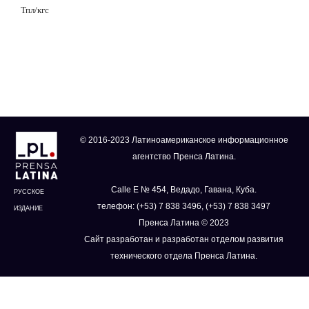
Тпл/кгс
© 2016-2023 Латиноамериканское информационное
агентство Пренса Латина.
Calle E № 454, Ведадо, Гавана, Куба.
РУССКОЕ
телефон: (+53) 7 838 3496, (+53) 7 838 3497
ИЗДАНИЕ
Пренса Латина © 2023
Сайт разработан и разработан отделом развития
технического отдела Пренса Латина.