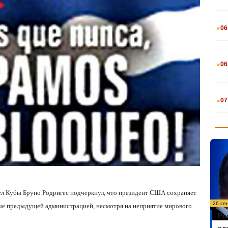
.
06
.
06
.
07
ел Кубы Бруно Родригес подчеркнул, что президент США сохраняет
26 се
ые предыдущей администрацией, несмотря на неприятие мирового
Ро