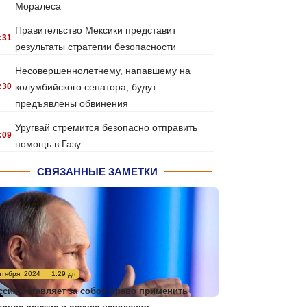
Моралеса
Правительство Мексики представит
:31
результаты стратегии безопасности
Несовершеннолетнему, напавшему на
:30
колумбийского сенатора, будут
предъявлены обвинения
Уругвай стремится безопасно отправить
:09
помощь в Газу
СВЯЗАННЫЕ ЗАМЕТКИ
нтября, 2024
1:29 дп
ссия оставляет за собой право применить