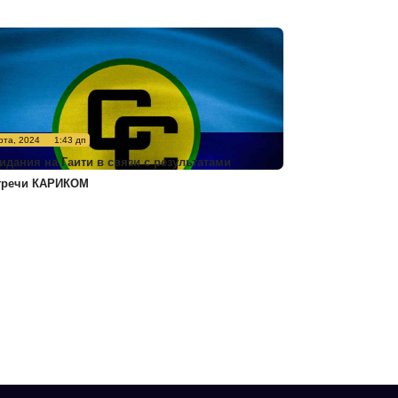
рта, 2024
1:43 дп
идания на Гаити в связи с результатами
тречи КАРИКОМ