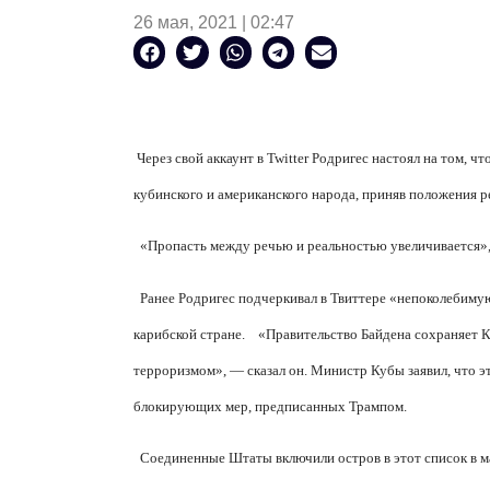
26 мая, 2021 | 02:47
Через свой аккаунт в Twitter Родригес настоял на том,
кубинского и американского народа, приняв положения 
«Пропасть между речью и реальностью увеличивается»
Ранее Родригес подчеркивал в Твиттере «непоколеби
карибской стране.
«Правительство Байдена сохраняет Ку
терроризмом», — сказал он. Министр Кубы заявил, что эт
блокирующих мер, предписанных Трампом.
Соединенные Штаты включили остров в этот список в мае