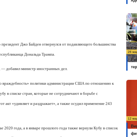
яд
 что президент Джо Байден отвернулся от подавляющего большинства
26 ма
республиканца Дональда Трампа.
Ро
те
, — добавил министр иностранных дел.
мую враждебность» политики администрации США по отношению к
бу в списке стран, которые не сотрудничают в борьбе с
от акт «удивляет и раздражает», а также осудил применение 243
12 ма
Ви
 2020 года, а в январе прошлого года также вернули Кубу в список
фи