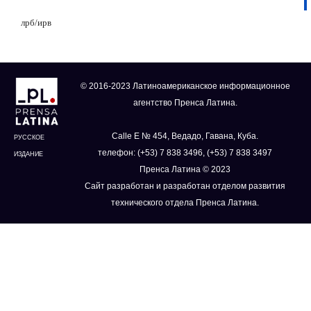
лрб/ирв
© 2016-2023 Латиноамериканское информационное
агентство Пренса Латина.
Calle E № 454, Ведадо, Гавана, Куба.
РУССКОЕ
телефон: (+53) 7 838 3496, (+53) 7 838 3497
ИЗДАНИЕ
Пренса Латина © 2023
Сайт разработан и разработан отделом развития
технического отдела Пренса Латина.