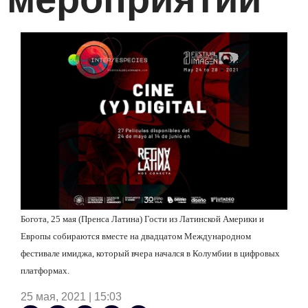
Богота, 25 мая (Пренса Латина) Гости из Латинской Америки и
Европы собираются вместе на двадцатом Международном
фестивале имиджа, который вчера начался в Колумбии в цифровых
платформах.
25 мая, 2021 | 15:03