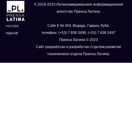
© 2016-2023 Латиноамериканское информационное
агентство Пренса Латина.
Calle E № 454, Ведадо, Гавана, Куба.
РУССКОЕ
телефон: (+53) 7 838 3496, (+53) 7 838 3497
ИЗДАНИЕ
Пренса Латина © 2023
Сайт разработан и разработан отделом развития
технического отдела Пренса Латина.