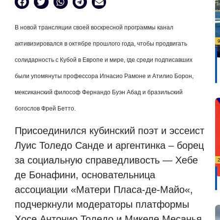
В новой трансляции своей воскресной программы канал
активизировался в октябре прошлого года, чтобы продвигать
солидарность с Кубой в Европе и мире, где среди подписавших
были упомянуты профессора Игнасио Рамоне и Атилио Борон,
мексиканский философ Фернандо Буэн Абад и бразильский
богослов Фрей Бетто.
Присоединился кубинский поэт и эссеист
Луис Толедо Санде и аргентинка – борец
за социальную справедливость —
Хебе
де Бонафини, основательница
ассоциации
«
Матери Пласа-де-Майо
«
,
подчеркнули модераторы платформы
Хосе Антонио Толедо и Микеле Месанья.