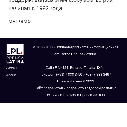
начиная с 1992 года.
мнп/вмр
© 2016-2023 Латиноамериканское информационное
агентство Пренса Латина.
Calle E № 454, Ведадо, Гавана, Куба.
РУССКОЕ
телефон: (+53) 7 838 3496, (+53) 7 838 3497
ИЗДАНИЕ
Пренса Латина © 2023
Сайт разработан и разработан отделом развития
технического отдела Пренса Латина.