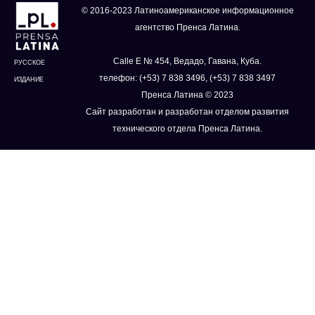
© 2016-2023 Латиноамериканское информационное
агентство Пренса Латина.
Calle E № 454, Ведадо, Гавана, Куба.
РУССКОЕ
телефон: (+53) 7 838 3496, (+53) 7 838 3497
ИЗДАНИЕ
Пренса Латина © 2023
Сайт разработан и разработан отделом развития
технического отдела Пренса Латина.