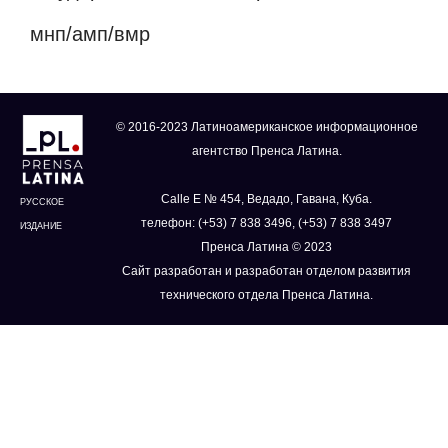
мнп/амп/вмр
© 2016-2023 Латиноамериканское информационное
агентство Пренса Латина.
Calle E № 454, Ведадо, Гавана, Куба.
РУССКОЕ
телефон: (+53) 7 838 3496, (+53) 7 838 3497
ИЗДАНИЕ
Пренса Латина © 2023
Сайт разработан и разработан отделом развития
технического отдела Пренса Латина.