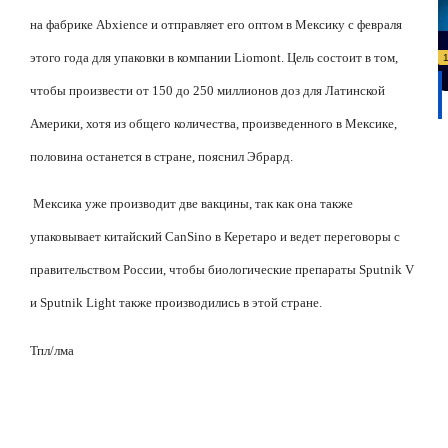
на фабрике Abxience и отправляет его оптом в Мексику с февраля
этого года для упаковки в компании Liomont. Цель состоит в том,
чтобы произвести от 150 до 250 миллионов доз для Латинской
Америки, хотя из общего количества, произведенного в Мексике,
половина останется в стране, пояснил Эбрард.
Мексика уже производит две вакцины, так как она также
упаковывает китайский CanSino в Керетаро и ведет переговоры с
правительством России, чтобы биологические препараты Sputnik V
и Sputnik Light также производились в этой стране.
Тпл/лма