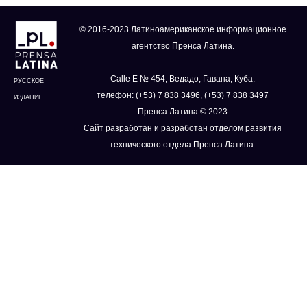
© 2016-2023 Латиноамериканское информационное
агентство Пренса Латина.
Calle E № 454, Ведадо, Гавана, Куба.
РУССКОЕ
телефон: (+53) 7 838 3496, (+53) 7 838 3497
ИЗДАНИЕ
Пренса Латина © 2023
Сайт разработан и разработан отделом развития
технического отдела Пренса Латина.