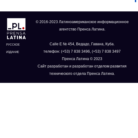
© 2016-2023 Латиноамериканское информационное
агентство Пренса Латина.
Calle E № 454, Ведадо, Гавана, Куба.
РУССКОЕ
телефон: (+53) 7 838 3496, (+53) 7 838 3497
ИЗДАНИЕ
Пренса Латина © 2023
Сайт разработан и разработан отделом развития
технического отдела Пренса Латина.