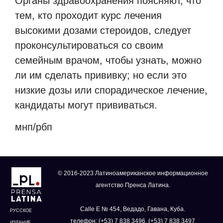
Органы здравоохранения поясняют, что
тем, кто проходит курс лечения
высокими дозами стероидов, следует
проконсультироваться со своим
семейным врачом, чтобы узнать, можно
ли им сделать прививку; но если это
низкие дозы или спорадическое лечение,
кандидаты могут прививаться.
мнп/рбп
© 2016-2023 Латиноамериканское информационное
агентство Пренса Латина.
Calle E № 454, Ведадо, Гавана, Куба.
РУССКОЕ
телефон: (+53) 7 838 3496, (+53) 7 838 3497
ИЗДАНИЕ