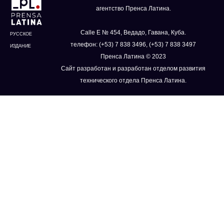
агентство Пренса Латина.
Calle E № 454, Ведадо, Гавана, Куба.
РУССКОЕ
телефон: (+53) 7 838 3496, (+53) 7 838 3497
ИЗДАНИЕ
Пренса Латина © 2023
Сайт разработан и разработан отделом развития
технического отдела Пренса Латина.