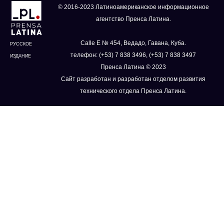
© 2016-2023 Латиноамериканское информационное
агентство Пренса Латина.
Calle E № 454, Ведадо, Гавана, Куба.
РУССКОЕ
телефон: (+53) 7 838 3496, (+53) 7 838 3497
ИЗДАНИЕ
Пренса Латина © 2023
Сайт разработан и разработан отделом развития
технического отдела Пренса Латина.