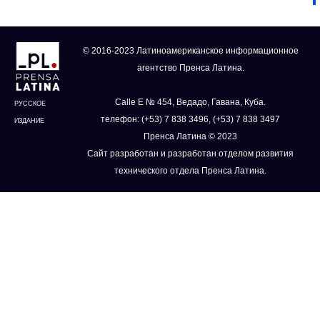
© 2016-2023 Латиноамериканское информационное
агентство Пренса Латина.
Calle E № 454, Ведадо, Гавана, Куба.
РУССКОЕ
телефон: (+53) 7 838 3496, (+53) 7 838 3497
ИЗДАНИЕ
Пренса Латина © 2023
Сайт разработан и разработан отделом развития
технического отдела Пренса Латина.