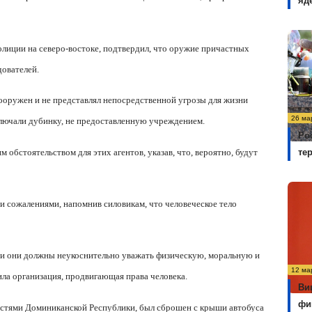
яд
лиции на северо-востоке, подтвердил, что оружие причастных
дователей.
оружен и не представлял непосредственной угрозы для жизни
26 ма
лючали дубинку, не предоставленную учреждением.
Ро
 обстоятельством для этих агентов, указав, что, вероятно, будут
те
 сожалениями, напомнив силовикам, что человеческое тело
 и они должны неукоснительно уважать физическую, моральную и
12 ма
ла организация, продвигающая права человека.
Ви
фи
астями Доминиканской Республики, был сброшен с крыши автобуса