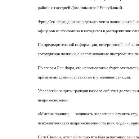
районе с соседней Доминиканской Республикой.
Фриц Сен-Форт, директор департамента национальной по
офицеров конфисковано и находится в распоряжении сле
По предварительной информации, потерпевший не был во
сотрудников полиции, а использованные инструменты вк
По словам Сен-Фора, его использование будет отягчающим
применены административные и уголовные санкции.
Управление защиты граждан назвало события достойными
неприкосновенно.
«Миссия полиции — защищать население и служить ему,
психологическую неприкосновенность всех людей», заяви
Пеги Симеон, который только что был репатриирован вл