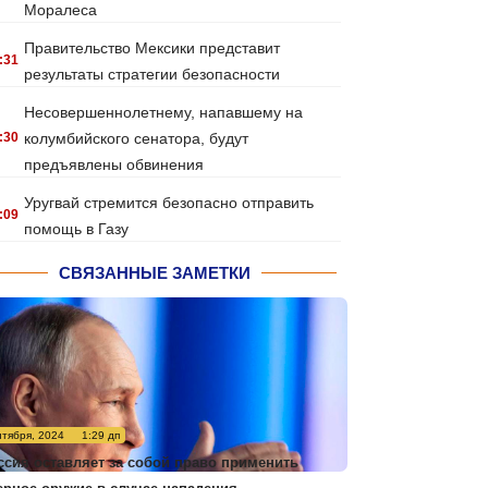
Моралеса
Правительство Мексики представит
:31
результаты стратегии безопасности
Несовершеннолетнему, напавшему на
:30
колумбийского сенатора, будут
предъявлены обвинения
Уругвай стремится безопасно отправить
:09
помощь в Газу
СВЯЗАННЫЕ ЗАМЕТКИ
нтября, 2024
1:29 дп
ссия оставляет за собой право применить