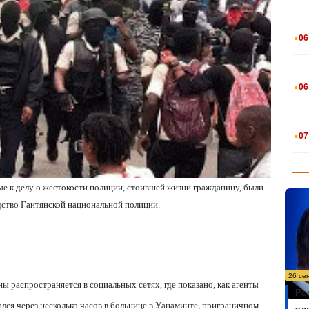
.
06
.
06
.
07
ые к делу о жестокости полиции, стоившей жизни гражданину, были
дство Гаитянской национальной полиции.
26 се
ны распространяется в социальных сетях, где показано, как агенты
Ро
лся через несколько часов в больнице в Уанаминте, приграничном