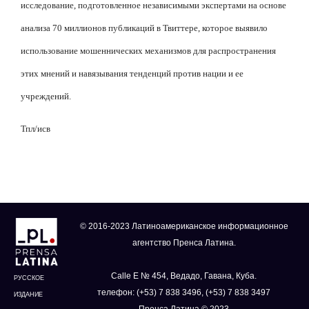
исследование, подготовленное независимыми экспертами на основе
анализа 70 миллионов публикаций в Твиттере, которое выявило
использование мошеннических механизмов для распространения
этих мнений и навязывания тенденций против нации и ее
учреждений.
Тпл/исв
© 2016-2023 Латиноамериканское информационное
агентство Пренса Латина.
Calle E № 454, Ведадо, Гавана, Куба.
РУССКОЕ
телефон: (+53) 7 838 3496, (+53) 7 838 3497
ИЗДАНИЕ