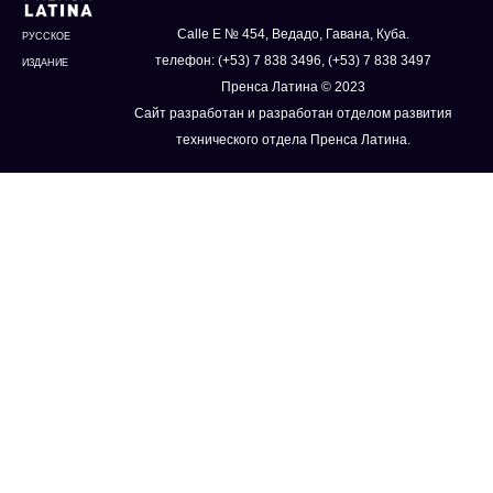
Calle E № 454, Ведадо, Гавана, Куба.
РУССКОЕ
телефон: (+53) 7 838 3496, (+53) 7 838 3497
ИЗДАНИЕ
Пренса Латина © 2023
Сайт разработан и разработан отделом развития
технического отдела Пренса Латина.