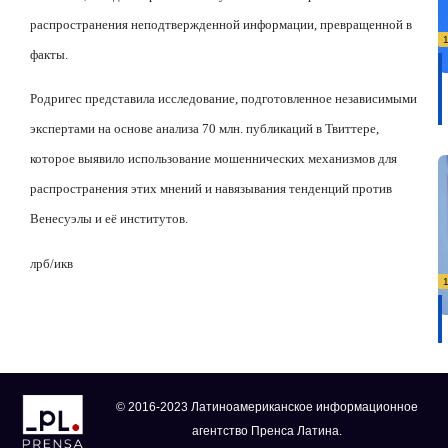
распространения неподтвержденной информации, превращенной в
факты.
Родригес представила исследование, подготовленное независимыми
экспертами на основе анализа 70 млн. публикаций в Твиттере,
которое выявило использование мошеннических механизмов для
распространения этих мнений и навязывания тенденций против
Венесуэлы и её институтов.
лрб/икв
© 2016-2023 Латиноамериканское информационное
агентство Пренса Латина.