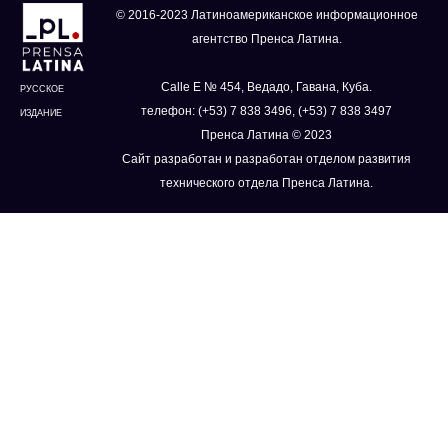
© 2016-2023 Латиноамериканское информационное
агентство Пренса Латина.
Calle E № 454, Ведадо, Гавана, Куба.
РУССКОЕ
телефон: (+53) 7 838 3496, (+53) 7 838 3497
ИЗДАНИЕ
Пренса Латина © 2023
Сайт разработан и разработан отделом развития
технического отдела Пренса Латина.