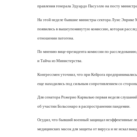
правления генерала Эдуардо Пасуэлло на посту министра
На этой неделе бывшие министры сектора Луис Энрике М
появились в вышеупомянутую комиссию, которая расследу
отношении патогена.
По мнению вице-президента комиссии по расследованию
и Тайча из Министерства.
Конгрессмен уточнил, что при Кейрога предпринимались
еще находились под сильным сопротивлением со сторон
Для сенатора Рожерио Карвалью первая неделя слушаний
об участии Больсонаро в распространении пандемии.
Осудил, что бывший военный защищал неэффективные лек
медицинских масок для защиты от вируса и не искал вак