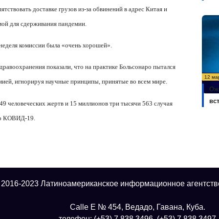
тствовать доставке грузов из-за обвинений в адрес Китая и
мой для сдерживания пандемии.
неделя комиссии была «очень хорошей».
дравоохранения показали, что на практике Больсонаро пытался
12 ма
мией, игнорируя научные принципы, принятые во всем мире.
Ож
вс
49 человеческих жертв и 15 миллионов три тысячи 563 случая
го КОВИД-19.
 2016-2023 Латиноамериканское информационное агентств
Calle E № 454, Ведадо, Гавана, Куба.
телефон: (+53) 7 838 3496, (+53) 7 838 3497