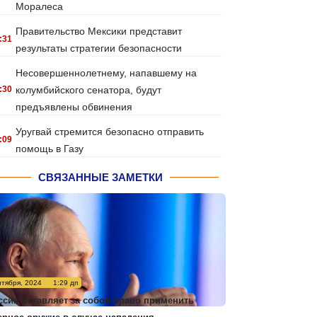
Моралеса
Правительство Мексики представит
:31
результаты стратегии безопасности
Несовершеннолетнему, напавшему на
:30
колумбийского сенатора, будут
предъявлены обвинения
Уругвай стремится безопасно отправить
:09
помощь в Газу
СВЯЗАННЫЕ ЗАМЕТКИ
нтября, 2024
1:29 дп
ссия оставляет за собой право применить