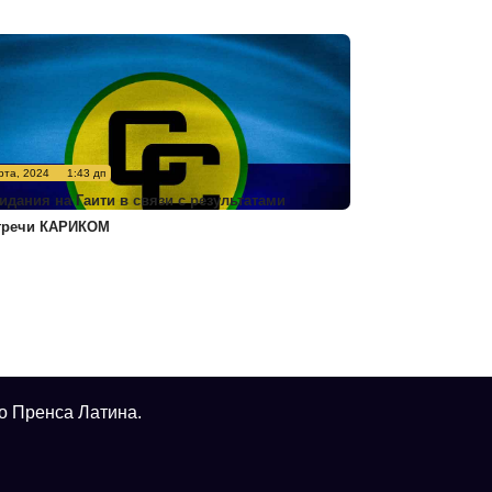
рта, 2024
1:43 дп
идания на Гаити в связи с результатами
тречи КАРИКОМ
о Пренса Латина.