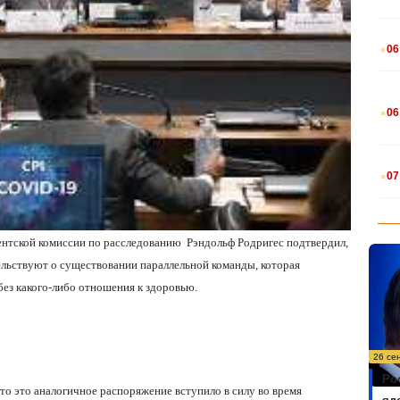
.
06
.
06
.
07
ментской комиссии по расследованию
Рэндольф Родригес подтвердил,
ельствуют о существовании параллельной команды, которая
ез какого-либо отношения к здоровью.
26 се
Ро
что это аналогичное распоряжение вступило в силу во время