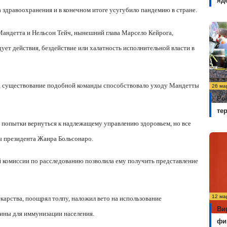
яд
 здравоохранения и в конечном итоге усугубило пандемию в стране.
андетта и Нельсон Тейч, нынешний глава Марсело Кейрога,
ет действия, бездействие или халатность исполнительной власти в
, существование подобной команды способствовало уходу Мандетты
26 ма
Ро
те
 попытки вернуться к надлежащему управлению здоровьем, но все
ы президента Жаира Больсонаро.
 комиссии по расследованию позволила ему получить представление
12 ма
арства, поощрял толпу, наложил вето на использование
Ви
цины для иммунизации населения.
фи