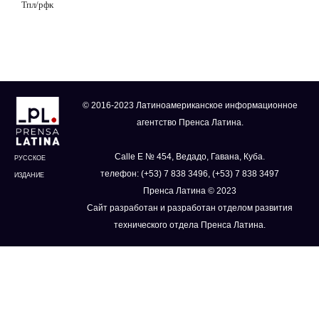
Тпл/рфк
© 2016-2023 Латиноамериканское информационное
агентство Пренса Латина.
Calle E № 454, Ведадо, Гавана, Куба.
РУССКОЕ
телефон: (+53) 7 838 3496, (+53) 7 838 3497
ИЗДАНИЕ
Пренса Латина © 2023
Сайт разработан и разработан отделом развития
технического отдела Пренса Латина.