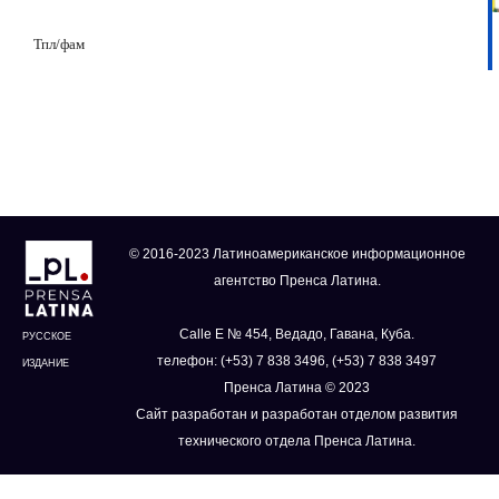
Тпл/фам
© 2016-2023 Латиноамериканское информационное
агентство Пренса Латина.
Calle E № 454, Ведадо, Гавана, Куба.
РУССКОЕ
телефон: (+53) 7 838 3496, (+53) 7 838 3497
ИЗДАНИЕ
Пренса Латина © 2023
Сайт разработан и разработан отделом развития
технического отдела Пренса Латина.