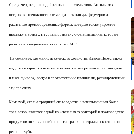
Среди мер, недавно одобренных правительством Антильских
островов, возможность коммерциализации для фермеров и
различные производственные формы, которые также упростят
продажу в аренду, в туризм, розничную сеть, магазины, которые
работают в национальной валюте и MLC.
На семинаре, где министр сельского хозяйства Идаэль Перес также
выделил вопрос о новом положении о коммерциализации говядины
и мяса буйвола,
всегда в соответствии с правилами, регулирующими
эту практику.
Камагуэй, страна традиций скотоводства, насчитывающая более
трех веков, является одной из ключевых территорий в производстве
продуктов питания, особенно в географии центрально-восточного
региона Кубы.