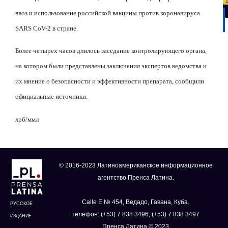
ввоз и использование российской вакцины против коронавируса
SARS CoV-2 в стране.
Более четырех часов длилось заседание контролирующего органа,
на котором были представлены заключения экспертов ведомства и
их мнение о безопасности и эффективности препарата, сообщили
официальные источники.
лрб/ммл
© 2016-2023 Латиноамериканское информационное
агентство Пренса Латина.
Calle E № 454, Ведадо, Гавана, Куба.
РУССКОЕ
телефон: (+53) 7 838 3496, (+53) 7 838 3497
ИЗДАНИЕ
Пренса Латина © 2023