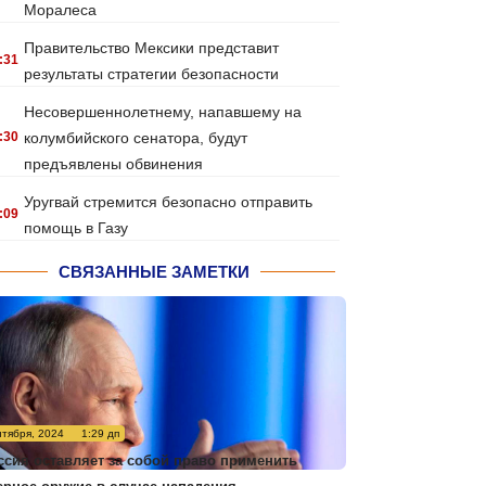
Моралеса
Правительство Мексики представит
:31
результаты стратегии безопасности
Несовершеннолетнему, напавшему на
:30
колумбийского сенатора, будут
предъявлены обвинения
Уругвай стремится безопасно отправить
:09
помощь в Газу
СВЯЗАННЫЕ ЗАМЕТКИ
нтября, 2024
1:29 дп
ссия оставляет за собой право применить