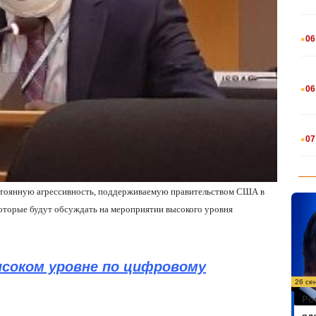
.
06
.
06
.
07
остоянную агрессивность, поддерживаемую правительством США в
которые будут обсуждать на мероприятии высокого уровня
ысоком уровне по цифровому
26 се
Ро