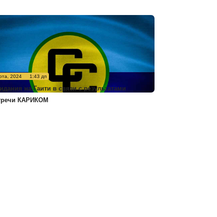
рта, 2024
1:43 дп
идания на Гаити в связи с результатами
тречи КАРИКОМ