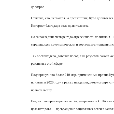
долларов.
Отметил, что, несмотря на препятствия, Куба добивается
Интернет благодаря воле правительства.
Но за последние четыре года агрессивность политики С
стремящихся к экономическим и торговым отношениям с 
Так обстоит дело, добавил посол, с III разделом закона
развития в этой сфере.
Подчеркнул, что более 240 мер, примененных против Ку
приняты в 2020 году в разгар пандемии, демонстрируют
правительству.
Педросо не принял решение Госдепартамента США в янва
цель которого — превращение социальных сетей в канал