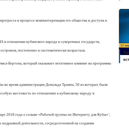
 прогресса в процессе компьютеризации его общества и доступа в
ША в отношении кубинского народа и суверенных государств,
12 ма
островом, постепенно и систематически возрастала.
Ож
вс
 Хелмса-Бертона, который оказывает негативное влияние на программы
бы во время администрации Дональда Трампа, 50 из которых были
 особую жестокость по отношению к кубинскому народу и
ре 2018 года о созыве «Рабочей группы по Интернету для Кубы»‘,
ы подрывной деятельности, сосредоточенной на создании