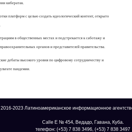
нии кибератак.
ки платформ с целью создать идеологический контент, открыто
.
нстрациям в общественных местах и
подстрекается к саботажу и
 правоохранительных органов и представителей прави
тельства.
ские дебаты высокого уровня по цифровому сотрудничеству и
ультате пандемии.
 2016-2023 Латиноамериканское информационное агентств
Calle E № 454, Ведадо, Гавана, Куба.
телефон: (+53) 7 838 3496, (+53) 7 838 3497