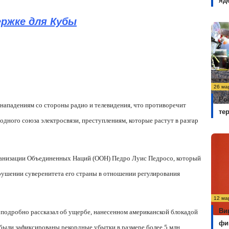
яд
ржке для Кубы
26 ма
Ро
 нападениям со стороны радио и телевидения, что противоречит
те
ного союза электросвязи, преступлениям, которые растут в разгар
ганизации Объединенных Наций (ООН) Педро Луис Педросо, который
ушении суверенитета его страны в отношении регулирования
12 ма
Ви
подробно рассказал об ущербе, нанесенном американской блокадой
фи
 были зафиксированы рекордные убытки в размере более 5 млн.