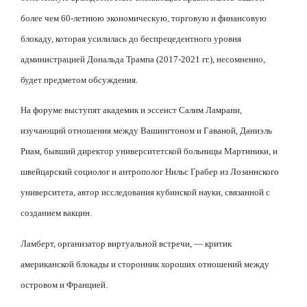
более чем 60-летнюю экономическую, торговую и финансовую
блокаду, которая усилилась до беспрецедентного уровня
администрацией Дональда Трампа (2017-2021 гг.), несомненно,
будет предметом обсуждения.
На форуме выступят академик и эссеист Салим Ламрани,
изучающий отношения между Вашингтоном и Гаваной, Даниэль
Риам, бывший директор университетской больницы Мартиники, и
швейцарский социолог и антрополог Нильс Грабер из Лозаннского
университета, автор исследования кубинской науки, связанной с
созданием вакцин.
Ламберт, организатор виртуальной встречи, — критик
американской блокады и сторонник хороших отношений между
островом и Францией.