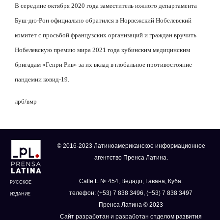
В середине октября 2020 года заместитель южного департамента
Буш-дю-Рон официально обратился в Норвежский Нобелевский
комитет с просьбой французских организаций и граждан вручить
Нобелевскую премию мира 2021 года кубинским медицинским
бригадам «Генри Рив» за их вклад в глобальное противостояние
пандемии ковид-19.
лрб/вмр
© 2016-2023 Латиноамериканское информационное
агентство Пренса Латина.
Calle E № 454, Ведадо, Гавана, Куба.
РУССКОЕ
телефон: (+53) 7 838 3496, (+53) 7 838 3497
ИЗДАНИЕ
Пренса Латина © 2023
Сайт разработан и разработан отделом развития