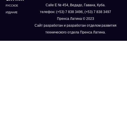
Calle E № 454, Ведадо, Гавана, Куба.
РУССКОЕ
телефон: (+53) 7 838 3496, (+53) 7 838 3497
ИЗДАНИЕ
Пренса Латина © 2023
Сайт разработан и разработан отделом развития
технического отдела Пренса Латина.