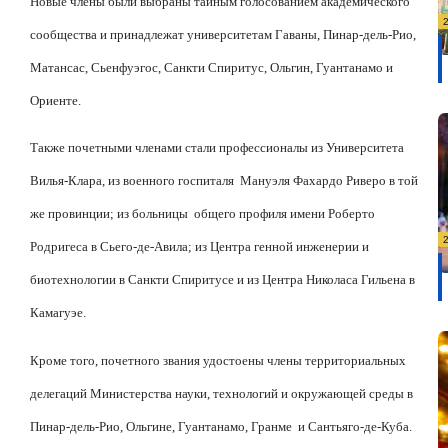
Новые члены были выбраны тайным голосованием академического
сообщества и принадлежат университетам Гаваны, Пинар-дель-Рио,
Матансас, Сьенфуэгос, Санкти Спиритус, Ольгин, Гуантанамо и
Ориенте.
Также почетными членами стали профессионалы из Университета
Вилья-Клара, из военного госпиталя
Мануэля Фахардо Риверо в той
же провинции; из больницы
общего профиля имени Роберто
Родригеса в Сьего-де-Авила; из Центра генной инженерии и
биотехнологии в Санкти Спиритусе и из Центра Николаса Гильена в
Камагуэе.
Кроме того, почетного звания удостоены члены территориальных
делегаций Министерства науки, технологий и окружающей среды в
Пинар-дель-Рио, Ольгине, Гуантанамо, Гранме
и Сантьяго-де-Куба.