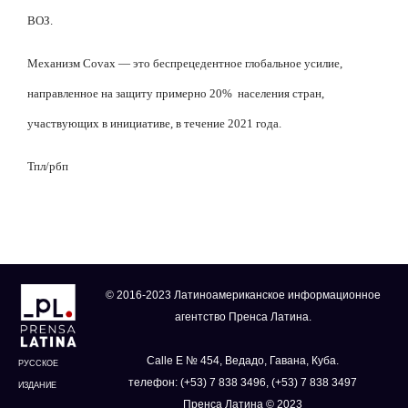
ВОЗ.
Механизм Covax — это беспрецедентное глобальное усилие,
направленное на защиту примерно 20%
населения стран,
участвующих в инициативе, в течение 2021 года.
Тпл/рбп
© 2016-2023 Латиноамериканское информационное
агентство Пренса Латина.
Calle E № 454, Ведадо, Гавана, Куба.
РУССКОЕ
телефон: (+53) 7 838 3496, (+53) 7 838 3497
ИЗДАНИЕ
Пренса Латина © 2023