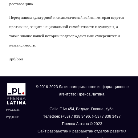
реставрации».
Перед лицом культурной и символической войны, которая ведется
против нас, защита национальной самобытности и культуры, а
также знание нашей истории подтверждают наш суверенитет и
независимость.
лрб/оол
© 2016-2023 Латиноамериканское информационное
агентство Пренса Латина.
Calle E № 454, Ведадо, Гавана, Куба.
РУССКОЕ
телефон: (+53) 7 838 3496, (+53) 7 838 3497
ИЗДАНИЕ
Пренса Латина © 2023
Сайт разработан и разработан отделом развития