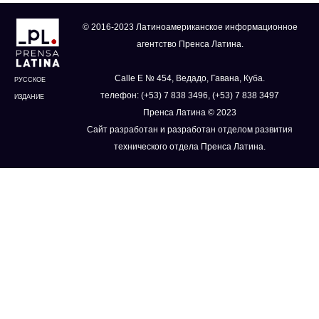
© 2016-2023 Латиноамериканское информационное
агентство Пренса Латина.
Calle E № 454, Ведадо, Гавана, Куба.
РУССКОЕ
телефон: (+53) 7 838 3496, (+53) 7 838 3497
ИЗДАНИЕ
Пренса Латина © 2023
Сайт разработан и разработан отделом развития
технического отдела Пренса Латина.