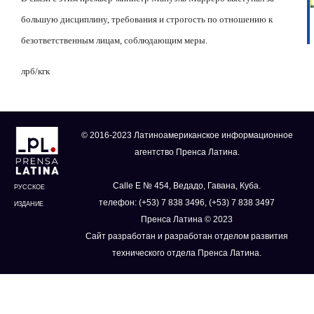
большую дисциплину, требования и строгость по отношению к
безответственным лицам, соблюдающим меры.
лрб
/
кгк
© 2016-2023 Латиноамериканское информационное
агентство Пренса Латина.
Calle E № 454, Ведадо, Гавана, Куба.
РУССКОЕ
телефон: (+53) 7 838 3496, (+53) 7 838 3497
ИЗДАНИЕ
Пренса Латина © 2023
Сайт разработан и разработан отделом развития
технического отдела Пренса Латина.