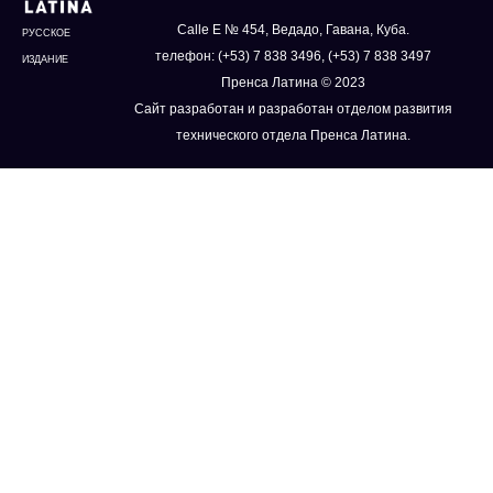
Calle E № 454, Ведадо, Гавана, Куба.
РУССКОЕ
телефон: (+53) 7 838 3496, (+53) 7 838 3497
ИЗДАНИЕ
Пренса Латина © 2023
Сайт разработан и разработан отделом развития
технического отдела Пренса Латина.