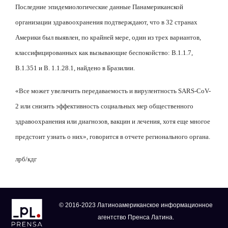
Последние эпидемиологические данные Панамериканской
организации здравоохранения подтверждают, что в 32 странах
Америки был выявлен, по крайней мере, один из трех вариантов,
классифицированных как вызывающие беспокойство: B.1.1.7,
B.1.351 и B. 1.1.28.1, найдено в Бразилии.
«Все может увеличить передаваемость и вирулентность SARS-CoV-
2 или снизить эффективность социальных мер общественного
здравоохранения или диагнозов, вакцин и лечения, хотя еще многое
предстоит узнать о них», говорится в отчете регионального органа.
лрб
/
кдг
© 2016-2023 Латиноамериканское информационное
агентство Пренса Латина.