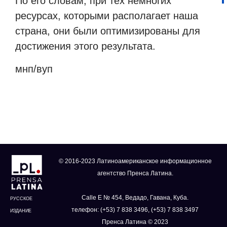
По его словам, при тех немногих
ресурсах, которыми располагает наша
страна, они были оптимизированы для
достижения этого результата.
мнп/вуп
© 2016-2023 Латиноамериканское информационное
агентство Пренса Латина.
Calle E № 454, Ведадо, Гавана, Куба.
РУССКОЕ
телефон: (+53) 7 838 3496, (+53) 7 838 3497
ИЗДАНИЕ
Пренса Латина © 2023