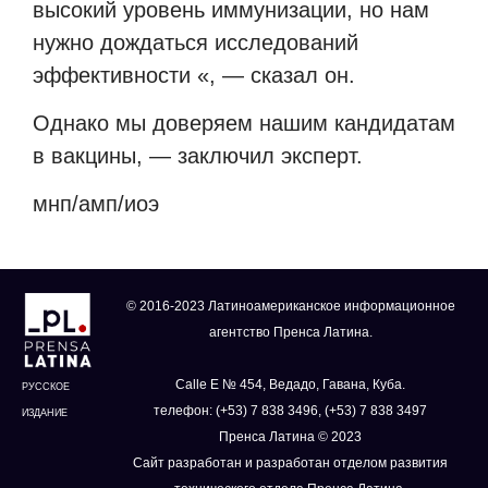
высокий уровень иммунизации, но нам
нужно дождаться исследований
эффективности «, — сказал он.
Однако мы доверяем нашим кандидатам
в вакцины, — заключил эксперт.
мнп/амп/иоэ
© 2016-2023 Латиноамериканское информационное
агентство Пренса Латина.
Calle E № 454, Ведадо, Гавана, Куба.
РУССКОЕ
телефон: (+53) 7 838 3496, (+53) 7 838 3497
ИЗДАНИЕ
Пренса Латина © 2023
Сайт разработан и разработан отделом развития